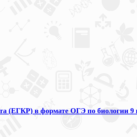
та (ЕГКР) в формате ОГЭ по биологии 9 