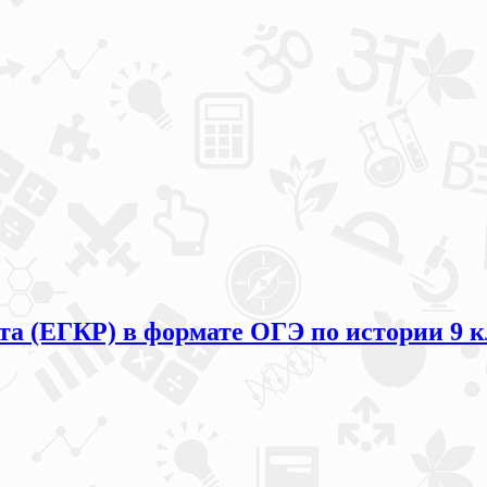
та (ЕГКР) в формате ОГЭ по истории 9 кл