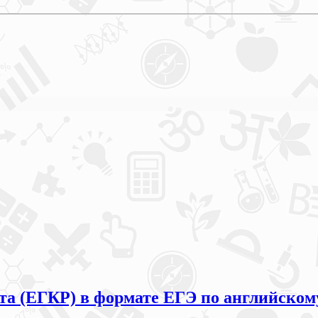
та (ЕГКР) в формате ЕГЭ по английскому