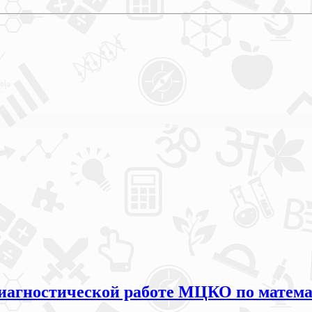
иагностической работе МЦКО по математ