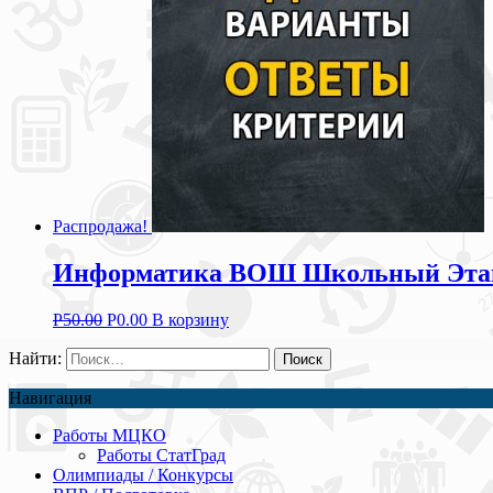
Распродажа!
Информатика ВОШ Школьный Этап М
Р
50.00
Р
0.00
В корзину
Найти:
Навигация
Работы МЦКО
Работы СтатГрад
Олимпиады / Конкурсы