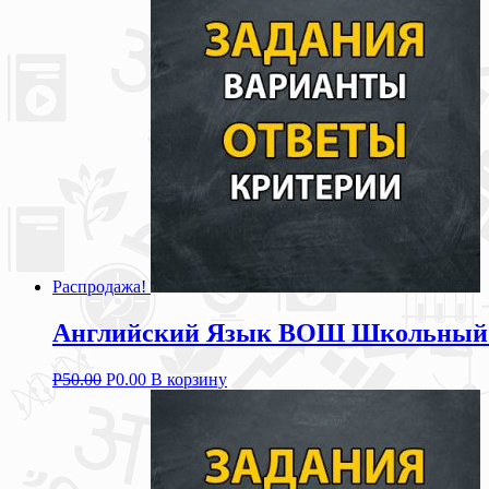
Распродажа!
Английский Язык ВОШ Школьный Эт
Р
50.00
Р
0.00
В корзину