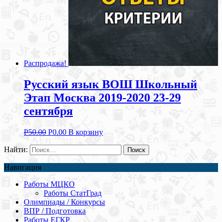
Распродажа!
Русский язык ВОШ Школьный
Этап Москва 2019-2020 23-29
сентября
Р
50.00
Р
0.00
В корзину
Найти:
Навигация
Работы МЦКО
Работы СтатГрад
Олимпиады / Конкурсы
ВПР / Подготовка
Работы ЕГКР