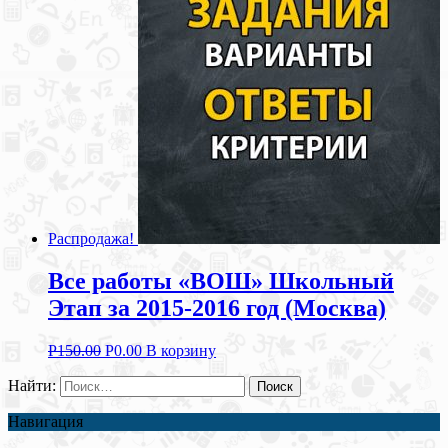
Распродажа!
Все работы «ВОШ» Школьный
Этап за 2015-2016 год (Москва)
Р
150.00
Р
0.00
В корзину
Найти:
Навигация