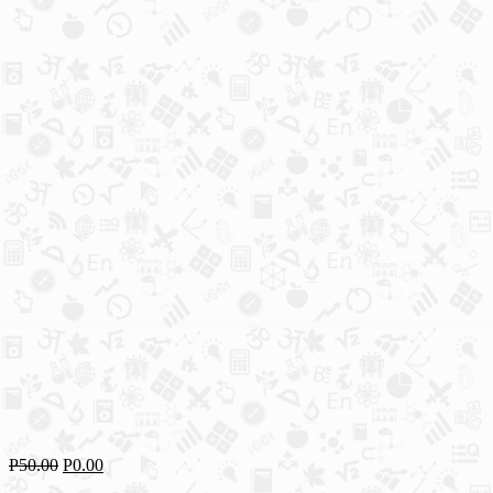
Р
50.00
Р
0.00