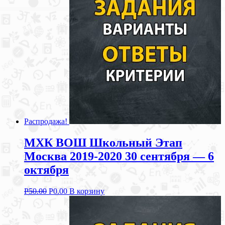
Распродажа!
МХК ВОШ Школьный Этап
Москва 2019-2020 30 сентября — 6
октября
Р
50.00
Р
0.00
В корзину