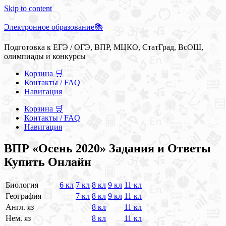
Skip to content
Электронное образование📚
Подготовка к ЕГЭ / ОГЭ, ВПР, МЦКО, СтатГрад, ВсОШ,
олимпиады и конкурсы
Корзина 🛒
Контакты / FAQ
Навигация
Корзина 🛒
Контакты / FAQ
Навигация
ВПР «Осень 2020» Задания и Ответы
Купить Онлайн
Биология
6 кл
7 кл
8 кл
9 кл
11 кл
География
7 кл
8 кл
9 кл
11 кл
Англ. яз
8 кл
11 кл
Нем. яз
8 кл
11 кл