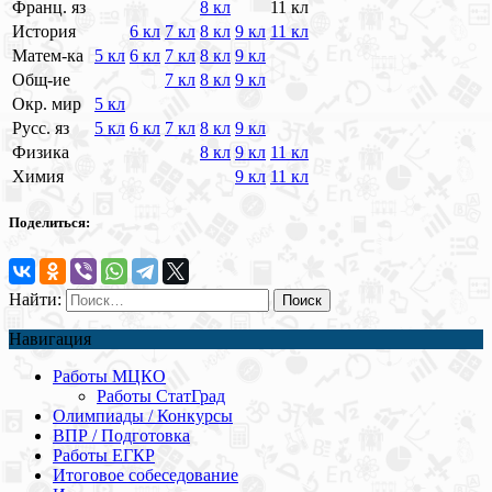
Франц. яз
8 кл
11 кл
История
6 кл
7 кл
8 кл
9 кл
11 кл
Матем-ка
5 кл
6 кл
7 кл
8 кл
9 кл
Общ-ие
7 кл
8 кл
9 кл
Окр. мир
5 кл
Русс. яз
5 кл
6 кл
7 кл
8 кл
9 кл
Физика
8 кл
9 кл
11 кл
Химия
9 кл
11 кл
Поделиться:
Найти:
Навигация
Работы МЦКО
Работы СтатГрад
Олимпиады / Конкурсы
ВПР / Подготовка
Работы ЕГКР
Итоговое собеседование