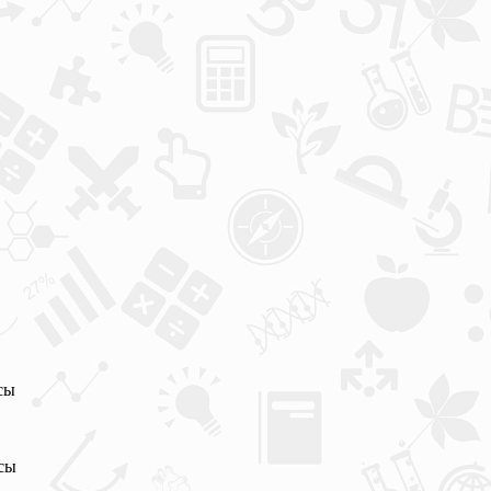
сы
сы