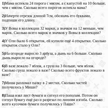
1)
Мама испекла 24 пирога с мясом, а с капустой на 10 больше,
чем с мясом. Сколько всего пирогов испекла мама?
2)
Начерти отрезок длиной 7см, обозначь его буквами,
подпиши его длину.
3)
У Вовы в коллекции 32 марки, а значков на 12 меньше, чем
марок. Сколько всего марок и значков у Вовы в коллекции?
4)
У Оли было 6 открыток, ей купили ещё 4 открытки. Сколько
открыток стало у Оли?
5)
На огороде выросло 3 арбуза, а дынь на 6 больше. Сколько
дынь выросло на огороде?
6)
В вазе лежало 7 яблок, а груш на 3 больше, чем яблок.
Сколько груш лежало в вазе? Сколько всего фруктов лежало в
вазе?
7)
Миша разломал палку в 2 местах. Сколько частей
получилось у Миши?
8)
Паша взял лист бумаги и согнул его пополам. Потом он
согнул бумагу ещё раз и разрезал по линиям изгиба. Сколько
всего кусочков бумаги получилось у Паши?