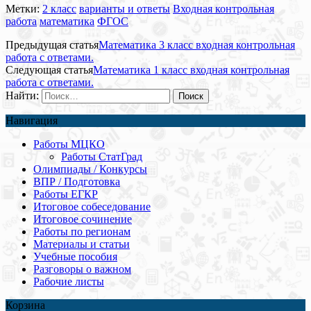
Метки:
2 класс
варианты и ответы
Входная контрольная
работа
математика
ФГОС
Предыдущая статья
Математика 3 класс входная контрольная
работа с ответами.
Следующая статья
Математика 1 класс входная контрольная
работа с ответами.
Найти:
Навигация
Работы МЦКО
Работы СтатГрад
Олимпиады / Конкурсы
ВПР / Подготовка
Работы ЕГКР
Итоговое собеседование
Итоговое сочинение
Работы по регионам
Материалы и статьи
Учебные пособия
Разговоры о важном
Рабочие листы
Корзина