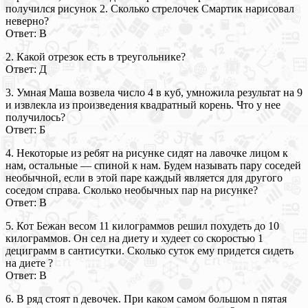
получился рисунок 2. Сколько стрелочек Смартик нарисовал
неверно?
Ответ: В
2. Какой отрезок есть в треугольнике?
Ответ: Д
3. Умная Маша возвела число 4 в куб, умножила результат на 9
и извлекла из произведения квадратный корень. Что у нее
получилось?
Ответ: Б
4. Некоторые из ребят на рисунке сидят на лавочке лицом к
нам, остальные — спиной к нам. Будем называть пару соседей
необычной, если в этой паре каждый является для другого
соседом справа. Сколько необычных пар на рисунке?
Ответ: В
5. Кот Бежан весом 11 килограммов решил похудеть до 10
килограммов. Он сел на диету и худеет со скоростью 1
дециграмм в сантисутки. Сколько суток ему придется сидеть
на диете ?
Ответ: В
6. В ряд стоят n девочек. При каком самом большом n пятая