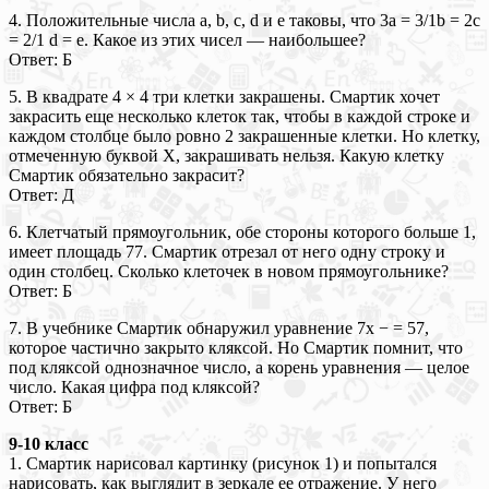
4. Положительные числа a, b, c, d и e таковы, что 3a = 3/1b = 2c
= 2/1 d = e. Какое из этих чисел — наибольшее?
Ответ: Б
5. В квадрате 4 × 4 три клетки закрашены. Смартик хочет
закрасить еще несколько клеток так, чтобы в каждой строке и
каждом столбце было ровно 2 закрашенные клетки. Но клетку,
отмеченную буквой Х, закрашивать нельзя. Какую клетку
Смартик обязательно закрасит?
Ответ: Д
6. Клетчатый прямоугольник, обе стороны которого больше 1,
имеет площадь 77. Смартик отрезал от него одну строку и
один столбец. Сколько клеточек в новом прямоугольнике?
Ответ: Б
7. В учебнике Смартик обнаружил уравнение 7x − = 57,
которое частично закрыто кляксой. Но Смартик помнит, что
под кляксой однозначное число, а корень уравнения — целое
число. Какая цифра под кляксой?
Ответ: Б
9-10 класс
1. Смартик нарисовал картинку (рисунок 1) и попытался
нарисовать, как выглядит в зеркале ее отражение. У него