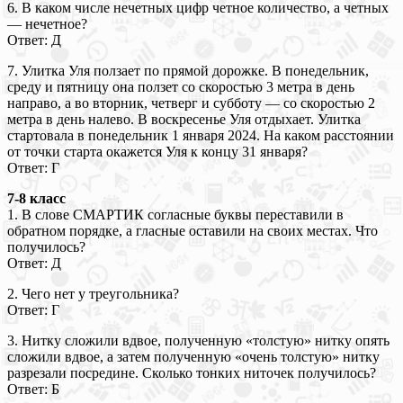
6. В каком числе нечетных цифр четное количество, а четных
— нечетное?
Ответ: Д
7. Улитка Уля ползает по прямой дорожке. В понедельник,
среду и пятницу она ползет со скоростью 3 метра в день
направо, а во вторник, четверг и субботу — со скоростью 2
метра в день налево. В воскресенье Уля отдыхает. Улитка
стартовала в понедельник 1 января 2024. На каком расстоянии
от точки старта окажется Уля к концу 31 января?
Ответ: Г
7-8 класс
1. В слове СМАРТИК согласные буквы переставили в
обратном порядке, а гласные оставили на своих местах. Что
получилось?
Ответ: Д
2. Чего нет у треугольника?
Ответ: Г
3. Нитку сложили вдвое, полученную «толстую» нитку опять
сложили вдвое, а затем полученную «очень толстую» нитку
разрезали посредине. Сколько тонких ниточек получилось?
Ответ: Б