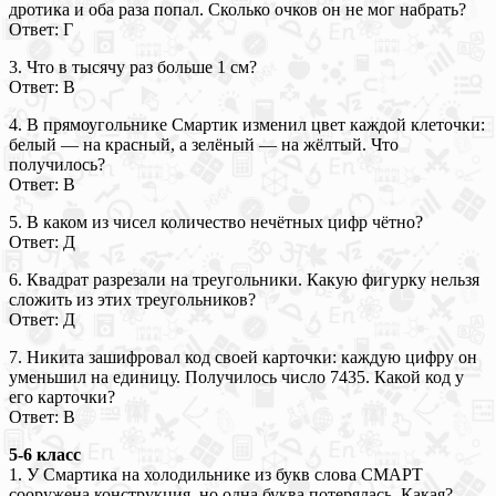
дротика и оба раза попал. Сколько очков он не мог набрать?
Ответ: Г
3. Что в тысячу раз больше 1 см?
Ответ: В
4. В прямоугольнике Смартик изменил цвет каждой клеточки:
белый — на красный, а зелёный — на жёлтый. Что
получилось?
Ответ: В
5. В каком из чисел количество нечётных цифр чётно?
Ответ: Д
6. Квадрат разрезали на треугольники. Какую фигурку нельзя
сложить из этих треугольников?
Ответ: Д
7. Никита зашифровал код своей карточки: каждую цифру он
уменьшил на единицу. Получилось число 7435. Какой код у
его карточки?
Ответ: В
5-6 класс
1. У Смартика на холодильнике из букв слова СМАРТ
сооружена конструкция, но одна буква потерялась. Какая?