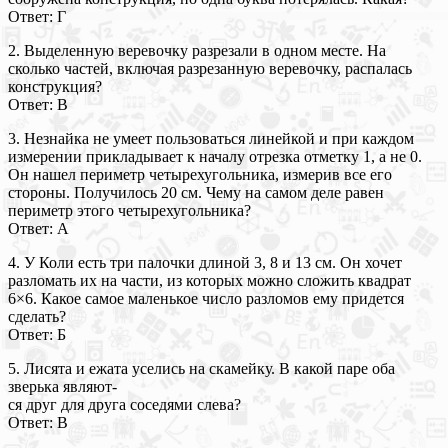
Ответ: Г
2. Выделенную веревочку разрезали в одном месте. На
сколько частей, включая разрезанную веревочку, распалась
конструкция?
Ответ: В
3. Незнайка не умеет пользоваться линейкой и при каждом
измерении прикладывает к началу отрезка отметку 1, а не 0.
Он нашел периметр четырехугольника, измерив все его
стороны. Получилось 20 см. Чему на самом деле равен
периметр этого четырехугольника?
Ответ: А
4. У Коли есть три палочки длиной 3, 8 и 13 см. Он хочет
разломать их на части, из которых можно сложить квадрат
6×6. Какое самое маленькое число разломов ему придется
сделать?
Ответ: Б
5. Лисята и ежата уселись на скамейку. В какой паре оба
зверька являют-
ся друг для друга соседями слева?
Ответ: В