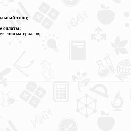
альный этап)
;
ле оплаты;
лучения материалов;