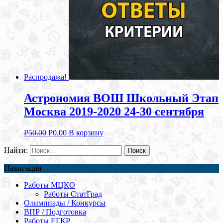
Распродажа!
Астрономия ВОШ Школьный Этап
Москва 2019-2020 24-30 сентября
Р
50.00
Р
0.00
В корзину
Найти:
Навигация
Работы МЦКО
Работы СтатГрад
Олимпиады / Конкурсы
ВПР / Подготовка
Работы ЕГКР