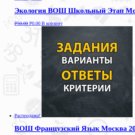
Экология ВОШ Школьный Этап Моск
Р
50.00
Р
0.00
В корзину
Распродажа!
ВОШ Французский Язык Москва 2019