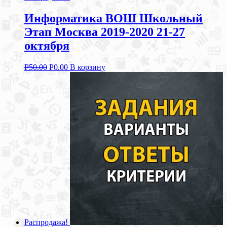
Информатика ВОШ Школьный
Этап Москва 2019-2020 21-27
октября
Р
50.00
Р
0.00
В корзину
Распродажа!